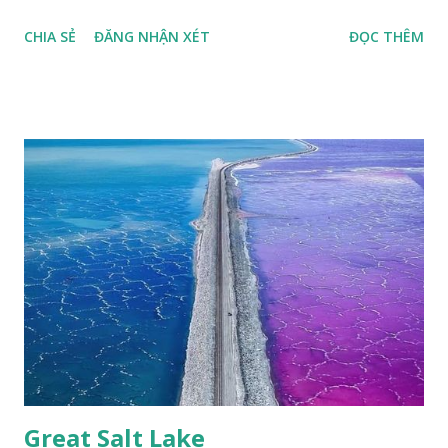
thù loài bướm Phượng xanh đuôi nheo, còn gọi là bướm rồng
CHIA SẺ
ĐĂNG NHẬN XÉT
ĐỌC THÊM
đuôi trắng (Lamproptera curius) đặc trưng là cái đuôi dài
tuyệt đẹp, đã được cảnh báo bảo tồn tại Việt Nam từ năm
2007, loài bướm này phía Nam chỉ có ở rừng Mã Đà Tác giả:
Phúc Ngô Quang Tác phẩm dự thi Cuộc thi ảnh và video
Happy Việt Nam 2024 Vietnam.vn
Great Salt Lake