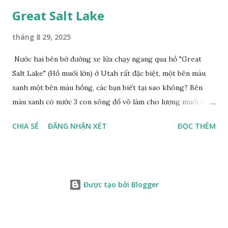
Great Salt Lake
tháng 8 29, 2025
Nước hai bên bờ đường xe lửa chạy ngang qua hồ "Great
Salt Lake" (Hồ muối lớn) ở Utah rất đặc biệt, một bên màu
xanh một bên màu hồng, các bạn biết tại sao không? Bên
màu xanh có nước 3 con sông đổ vô làm cho lượng muối ít,
màu xanh. Bên màu đỏ lượng muối nhiều gấp 10 lần nước
CHIA SẺ
ĐĂNG NHẬN XÉT
ĐỌC THÊM
biển, nhiều sinh vật thích muối sống ở đây, tạo nên màu
hồng.
Được tạo bởi Blogger