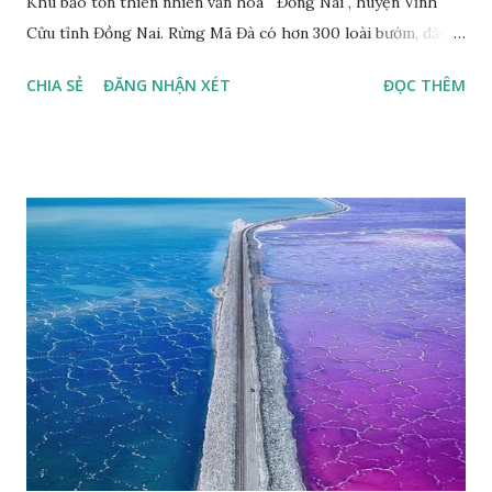
Khu bảo tồn thiên nhiên văn hóa Đồng Nai , huyện Vĩnh
Cửu tỉnh Đồng Nai. Rừng Mã Đà có hơn 300 loài bướm, đặc
thù loài bướm Phượng xanh đuôi nheo, còn gọi là bướm rồng
CHIA SẺ
ĐĂNG NHẬN XÉT
ĐỌC THÊM
đuôi trắng (Lamproptera curius) đặc trưng là cái đuôi dài
tuyệt đẹp, đã được cảnh báo bảo tồn tại Việt Nam từ năm
2007, loài bướm này phía Nam chỉ có ở rừng Mã Đà Tác giả:
Phúc Ngô Quang Tác phẩm dự thi Cuộc thi ảnh và video
Happy Việt Nam 2024 Vietnam.vn