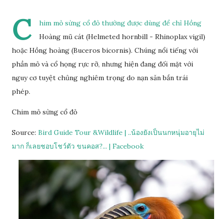
C
him mỏ sừng cổ đỏ thường được dùng để chỉ Hồng
Hoàng mũ cát (Helmeted hornbill - Rhinoplax vigil)
hoặc Hồng hoàng (Buceros bicornis). Chúng nổi tiếng với
phần mỏ và cổ họng rực rỡ, nhưng hiện đang đối mặt với
nguy cơ tuyệt chủng nghiêm trọng do nạn săn bắn trái
phép.
Chim mỏ sừng cổ đỏ
Source:
Bird Guide Tour &Wildlife | ..น้องยังเป็นนกหนุ่มอายุไม่
มาก ก็เลยชอบโชว์ตัว ขนคอส?... | Facebook