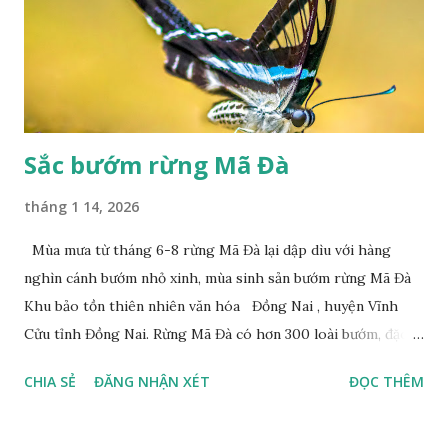
Sắc bướm rừng Mã Đà
tháng 1 14, 2026
Mùa mưa từ tháng 6-8 rừng Mã Đà lại dập dìu với hàng
nghìn cánh bướm nhỏ xinh, mùa sinh sản bướm rừng Mã Đà
Khu bảo tồn thiên nhiên văn hóa Đồng Nai , huyện Vĩnh
Cửu tỉnh Đồng Nai. Rừng Mã Đà có hơn 300 loài bướm, đặc
thù loài bướm Phượng xanh đuôi nheo, còn gọi là bướm rồng
CHIA SẺ
ĐĂNG NHẬN XÉT
ĐỌC THÊM
đuôi trắng (Lamproptera curius) đặc trưng là cái đuôi dài
tuyệt đẹp, đã được cảnh báo bảo tồn tại Việt Nam từ năm
2007, loài bướm này phía Nam chỉ có ở rừng Mã Đà Tác giả: