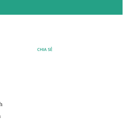
CHIA SẺ
h
h