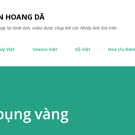
Chuyển đến nội dung chính
ÊN HOANG DÃ
ợp lại hình ảnh, video được chụp bởi các Nhiếp Ảnh Gia trên
uý Việt
Unesco Việt
Gỗ Việt
Hoa Ưu Đà
bụng vàng