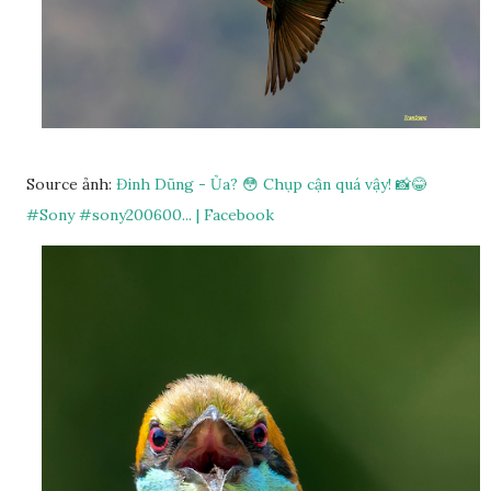
Source ảnh:
Đinh Dũng - Ủa? 😳 Chụp cận quá vậy! 📸😂
#Sony #sony200600... | Facebook