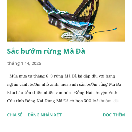
Sắc bướm rừng Mã Đà
tháng 1 14, 2026
Mùa mưa từ tháng 6-8 rừng Mã Đà lại dập dìu với hàng
nghìn cánh bướm nhỏ xinh, mùa sinh sản bướm rừng Mã Đà
Khu bảo tồn thiên nhiên văn hóa Đồng Nai , huyện Vĩnh
Cửu tỉnh Đồng Nai. Rừng Mã Đà có hơn 300 loài bướm, đặc
thù loài bướm Phượng xanh đuôi nheo, còn gọi là bướm rồng
CHIA SẺ
ĐĂNG NHẬN XÉT
ĐỌC THÊM
đuôi trắng (Lamproptera curius) đặc trưng là cái đuôi dài
tuyệt đẹp, đã được cảnh báo bảo tồn tại Việt Nam từ năm