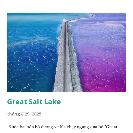
2007, loài bướm này phía Nam chỉ có ở rừng Mã Đà Tác giả:
Phúc Ngô Quang Tác phẩm dự thi Cuộc thi ảnh và video
Happy Việt Nam 2024 Vietnam.vn
Great Salt Lake
tháng 8 29, 2025
Nước hai bên bờ đường xe lửa chạy ngang qua hồ "Great