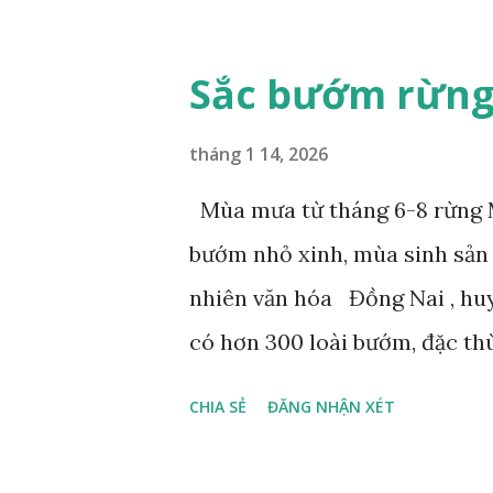
Sắc bướm rừng
tháng 1 14, 2026
Mùa mưa từ tháng 6-8 rừng M
bướm nhỏ xinh, mùa sinh sản
nhiên văn hóa Đồng Nai , hu
có hơn 300 loài bướm, đặc th
gọi là bướm rồng đuôi trắng (
CHIA SẺ
ĐĂNG NHẬN XÉT
dài tuyệt đẹp, đã được cảnh b
bướm này phía Nam chỉ có ở 