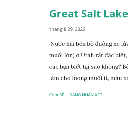
phẩm dự thi Cuộc thi ảnh và
Great Salt Lak
tháng 8 29, 2025
Nước hai bên bờ đường xe lửa
muối lớn) ở Utah rất đặc biệ
các bạn biết tại sao không? 
làm cho lượng muối ít, màu x
lần nước biển, nhiều sinh vật
CHIA SẺ
ĐĂNG NHẬN XÉT