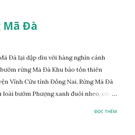
 Mã Đà
ã Đà lại dập dìu với hàng nghìn cánh
 bướm rừng Mã Đà Khu bảo tồn thiên
yện Vĩnh Cửu tỉnh Đồng Nai. Rừng Mã Đà
ù loài bướm Phượng xanh đuôi nheo, còn
Lamproptera curius) đặc trưng là cái đuôi
ĐỌC THÊM
áo bảo tồn tại Việt Nam từ năm 2007, loài
rừng Mã Đà Tác giả: Phúc Ngô Quang Tác