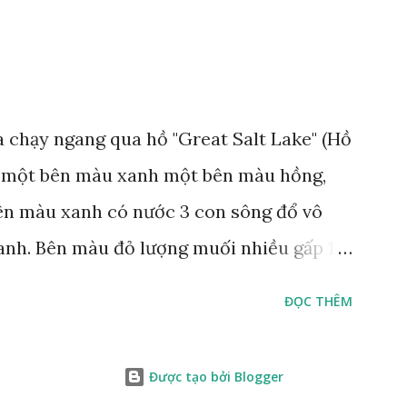
 video Happy Việt Nam 2024 Vietnam.vn
e
 chạy ngang qua hồ "Great Salt Lake" (Hồ
t, một bên màu xanh một bên màu hồng,
Bên màu xanh có nước 3 con sông đổ vô
anh. Bên màu đỏ lượng muối nhiều gấp 10
 thích muối sống ở đây, tạo nên màu hồng.
ĐỌC THÊM
Được tạo bởi Blogger