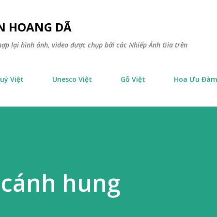
Chuyển đến nội dung chính
ÊN HOANG DÃ
ợp lại hình ảnh, video được chụp bởi các Nhiếp Ảnh Gia trên
uý Việt
Unesco Việt
Gỗ Việt
Hoa Ưu Đà
 cánh hung