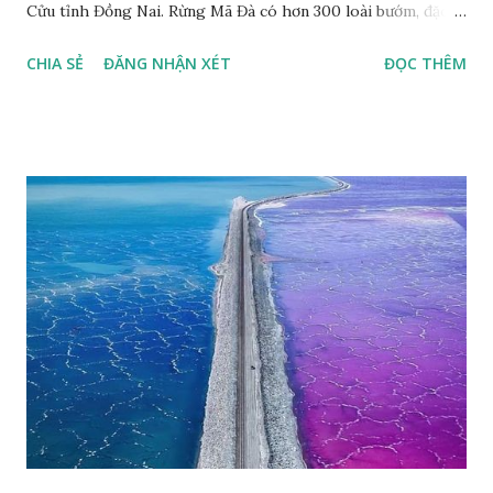
Cửu tỉnh Đồng Nai. Rừng Mã Đà có hơn 300 loài bướm, đặc
thù loài bướm Phượng xanh đuôi nheo, còn gọi là bướm rồng
CHIA SẺ
ĐĂNG NHẬN XÉT
ĐỌC THÊM
đuôi trắng (Lamproptera curius) đặc trưng là cái đuôi dài
tuyệt đẹp, đã được cảnh báo bảo tồn tại Việt Nam từ năm
2007, loài bướm này phía Nam chỉ có ở rừng Mã Đà Tác giả:
Phúc Ngô Quang Tác phẩm dự thi Cuộc thi ảnh và video
Happy Việt Nam 2024 Vietnam.vn