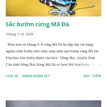
Sắc bướm rừng Mã Đà
tháng 1 14, 2026
Mùa mưa từ tháng 6-8 rừng Mã Đà lại dập dìu với hàng
nghìn cánh bướm nhỏ xinh, mùa sinh sản bướm rừng Mã Đà
Khu bảo tồn thiên nhiên văn hóa Đồng Nai , huyện Vĩnh
Cửu tỉnh Đồng Nai. Rừng Mã Đà có hơn 300 loài bướm, đặc
thù loài bướm Phượng xanh đuôi nheo, còn gọi là bướm rồng
CHIA SẺ
ĐĂNG NHẬN XÉT
ĐỌC THÊM
đuôi trắng (Lamproptera curius) đặc trưng là cái đuôi dài
tuyệt đẹp, đã được cảnh báo bảo tồn tại Việt Nam từ năm
2007, loài bướm này phía Nam chỉ có ở rừng Mã Đà Tác giả:
Phúc Ngô Quang Tác phẩm dự thi Cuộc thi ảnh và video
Happy Việt Nam 2024 Vietnam.vn