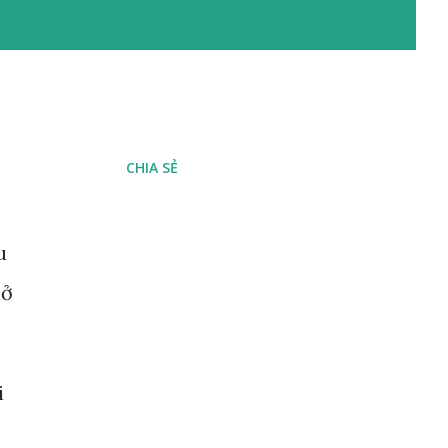
CHIA SẺ
u
hở
i