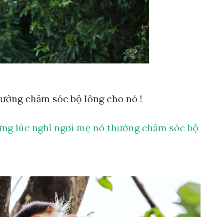
ường chăm sóc bộ lông cho nó !
ng lúc nghỉ ngơi mẹ nó thường chăm sóc bộ