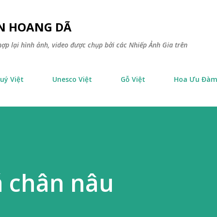
Chuyển đến nội dung chính
ÊN HOANG DÃ
ợp lại hình ảnh, video được chụp bởi các Nhiếp Ảnh Gia trên
uý Việt
Unesco Việt
Gỗ Việt
Hoa Ưu Đà
á chân nâu