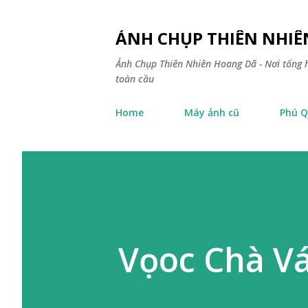
ẢNH CHỤP THIÊN NHI
Ảnh Chụp Thiên Nhiên Hoang Dã - Nơi tổng h
toàn cầu
Home
Máy ảnh cũ
Phú Q
Vọoc Chà V