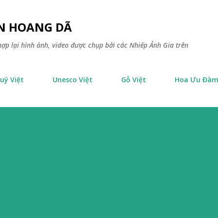
Chuyển đến nội dung chính
ÊN HOANG DÃ
ợp lại hình ảnh, video được chụp bởi các Nhiếp Ảnh Gia trên
uý Việt
Unesco Việt
Gỗ Việt
Hoa Ưu Đà