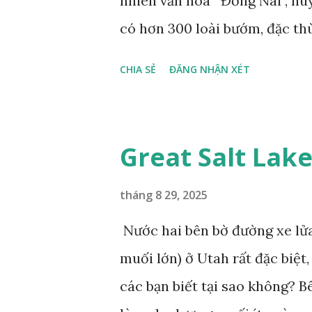
nhiên văn hóa Đồng Nai , hu
có hơn 300 loài bướm, đặc th
gọi là bướm rồng đuôi trắng (
CHIA SẺ
ĐĂNG NHẬN XÉT
dài tuyệt đẹp, đã được cảnh b
bướm này phía Nam chỉ có ở 
phẩm dự thi Cuộc thi ảnh và
Great Salt Lak
tháng 8 29, 2025
Nước hai bên bờ đường xe lửa
muối lớn) ở Utah rất đặc biệ
các bạn biết tại sao không? 