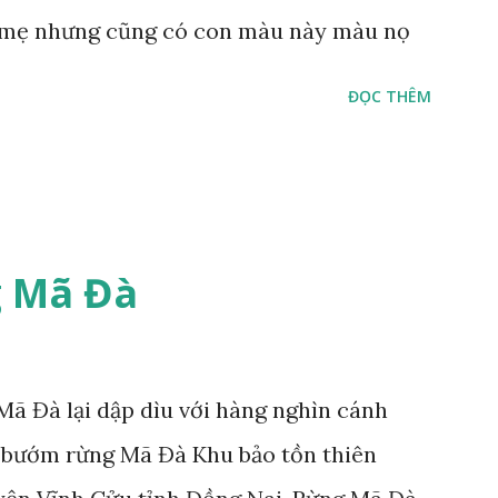
mẹ nhưng cũng có con màu này màu nọ
ĐỌC THÊM
 Mã Đà
ã Đà lại dập dìu với hàng nghìn cánh
 bướm rừng Mã Đà Khu bảo tồn thiên