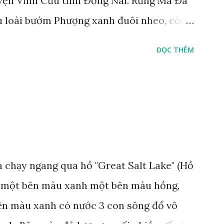
yện Vĩnh Cửu tỉnh Đồng Nai. Rừng Mã Đà
ù loài bướm Phượng xanh đuôi nheo, còn
Lamproptera curius) đặc trưng là cái đuôi
ĐỌC THÊM
áo bảo tồn tại Việt Nam từ năm 2007, loài
rừng Mã Đà Tác giả: Phúc Ngô Quang Tác
 video Happy Việt Nam 2024 Vietnam.vn
e
 chạy ngang qua hồ "Great Salt Lake" (Hồ
t, một bên màu xanh một bên màu hồng,
Bên màu xanh có nước 3 con sông đổ vô