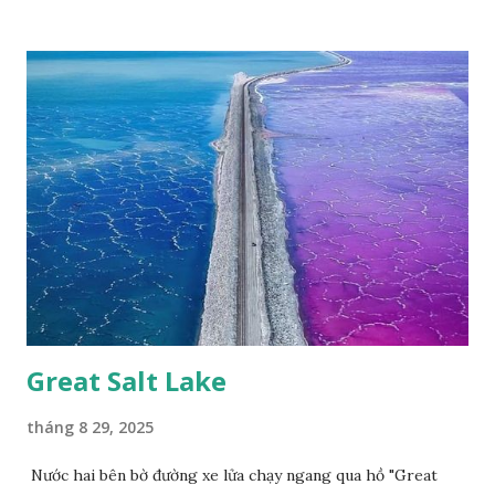
2007, loài bướm này phía Nam chỉ có ở rừng Mã Đà Tác giả:
Phúc Ngô Quang Tác phẩm dự thi Cuộc thi ảnh và video
Happy Việt Nam 2024 Vietnam.vn
Great Salt Lake
tháng 8 29, 2025
Nước hai bên bờ đường xe lửa chạy ngang qua hồ "Great