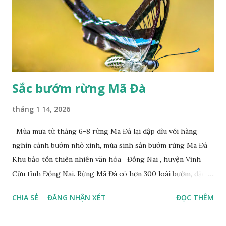
Sắc bướm rừng Mã Đà
tháng 1 14, 2026
Mùa mưa từ tháng 6-8 rừng Mã Đà lại dập dìu với hàng
nghìn cánh bướm nhỏ xinh, mùa sinh sản bướm rừng Mã Đà
Khu bảo tồn thiên nhiên văn hóa Đồng Nai , huyện Vĩnh
Cửu tỉnh Đồng Nai. Rừng Mã Đà có hơn 300 loài bướm, đặc
thù loài bướm Phượng xanh đuôi nheo, còn gọi là bướm rồng
CHIA SẺ
ĐĂNG NHẬN XÉT
ĐỌC THÊM
đuôi trắng (Lamproptera curius) đặc trưng là cái đuôi dài
tuyệt đẹp, đã được cảnh báo bảo tồn tại Việt Nam từ năm