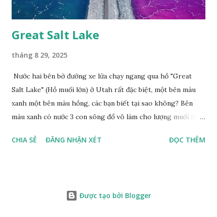
Great Salt Lake
tháng 8 29, 2025
Nước hai bên bờ đường xe lửa chạy ngang qua hồ "Great
Salt Lake" (Hồ muối lớn) ở Utah rất đặc biệt, một bên màu
xanh một bên màu hồng, các bạn biết tại sao không? Bên
màu xanh có nước 3 con sông đổ vô làm cho lượng muối ít,
màu xanh. Bên màu đỏ lượng muối nhiều gấp 10 lần nước
CHIA SẺ
ĐĂNG NHẬN XÉT
ĐỌC THÊM
biển, nhiều sinh vật thích muối sống ở đây, tạo nên màu
hồng.
Được tạo bởi Blogger