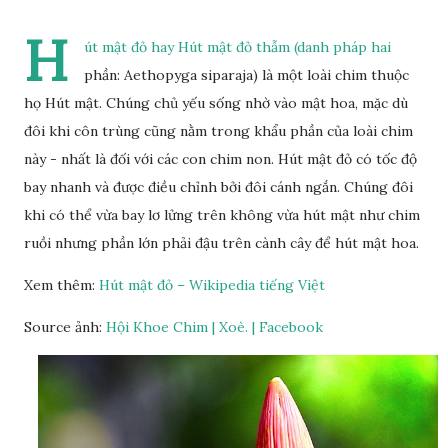
H
út mật đỏ hay Hút mật đỏ thẫm (danh pháp hai
phần: Aethopyga siparaja) là một loài chim thuộc
họ Hút mật. Chúng chủ yếu sống nhờ vào mật hoa, mặc dù
đôi khi côn trùng cũng nằm trong khẩu phần của loài chim
này - nhất là đối với các con chim non. Hút mật đỏ có tốc độ
bay nhanh và được điều chỉnh bởi đôi cánh ngắn. Chúng đôi
khi có thể vừa bay lơ lửng trên không vừa hút mật như chim
ruồi nhưng phần lớn phải đậu trên cành cây để hút mật hoa.
Xem thêm:
Hút mật đỏ – Wikipedia tiếng Việt
Source ảnh:
Hội Khoe Chim | Xoè. | Facebook