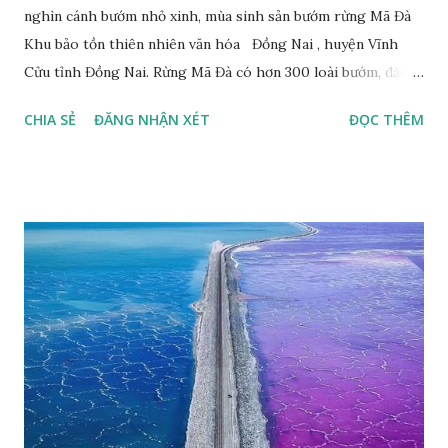
nghìn cánh bướm nhỏ xinh, mùa sinh sản bướm rừng Mã Đà
Khu bảo tồn thiên nhiên văn hóa Đồng Nai , huyện Vĩnh
Cửu tỉnh Đồng Nai. Rừng Mã Đà có hơn 300 loài bướm, đặc
thù loài bướm Phượng xanh đuôi nheo, còn gọi là bướm rồng
CHIA SẺ
ĐĂNG NHẬN XÉT
ĐỌC THÊM
đuôi trắng (Lamproptera curius) đặc trưng là cái đuôi dài
tuyệt đẹp, đã được cảnh báo bảo tồn tại Việt Nam từ năm
2007, loài bướm này phía Nam chỉ có ở rừng Mã Đà Tác giả:
Phúc Ngô Quang Tác phẩm dự thi Cuộc thi ảnh và video
Happy Việt Nam 2024 Vietnam.vn