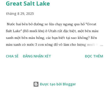
Great Salt Lake
tháng 8 29, 2025
Nước hai bên bờ đường xe lửa chạy ngang qua hồ "Great
Salt Lake" (Hồ muối lớn) ở Utah rất đặc biệt, một bên màu
xanh một bên màu hồng, các bạn biết tại sao không? Bên
màu xanh có nước 3 con sông đổ vô làm cho lượng muối ít,
màu xanh. Bên màu đỏ lượng muối nhiều gấp 10 lần nước
CHIA SẺ
ĐĂNG NHẬN XÉT
ĐỌC THÊM
biển, nhiều sinh vật thích muối sống ở đây, tạo nên màu
hồng.
Được tạo bởi Blogger