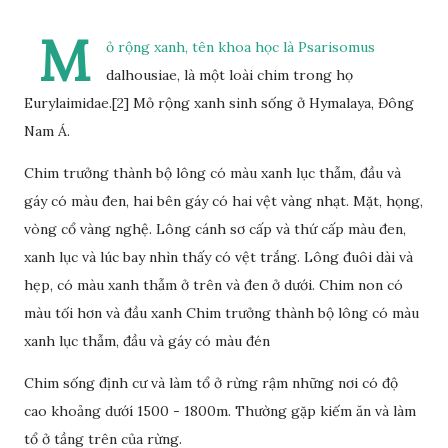
M
ỏ rộng xanh, tên khoa học là Psarisomus
dalhousiae, là một loài chim trong họ
Eurylaimidae.[2] Mỏ rộng xanh sinh sống ở Hymalaya, Đông
Nam Á.
Chim trưởng thành bộ lông có màu xanh lục thẫm, đầu và
gáy có màu đen, hai bên gáy có hai vệt vàng nhạt. Mặt, họng,
vòng cổ vàng nghệ. Lông cánh sơ cấp và thứ cấp màu đen,
xanh lục và lúc bay nhìn thấy có vệt trắng. Lông đuôi dài và
hẹp, có màu xanh thẫm ở trên và đen ở dưới. Chim non có
màu tối hơn và đầu xanh Chim trưởng thành bộ lông có màu
xanh lục thẫm, đầu và gáy có màu đén
Chim sống định cư và làm tổ ở rừng rậm những nơi có độ
cao khoảng dướí 1500 - 1800m. Thường gặp kiếm ăn và làm
tổ ở tầng trên của rừng.