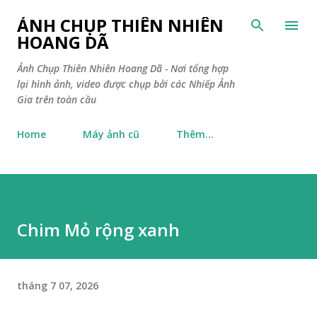
Chuyển đến nội dung chính
ẢNH CHỤP THIÊN NHIÊN
HOANG DÃ
Ảnh Chụp Thiên Nhiên Hoang Dã - Nơi tổng hợp
lại hình ảnh, video được chụp bởi các Nhiếp Ảnh
Gia trên toàn cầu
Home
Máy ảnh cũ
Thêm…
Chim Mỏ rộng xanh
tháng 7 07, 2026