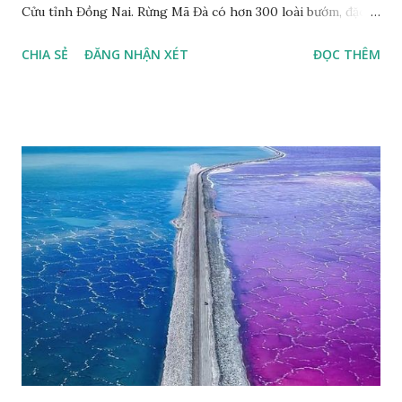
Cửu tỉnh Đồng Nai. Rừng Mã Đà có hơn 300 loài bướm, đặc
thù loài bướm Phượng xanh đuôi nheo, còn gọi là bướm rồng
CHIA SẺ
ĐĂNG NHẬN XÉT
ĐỌC THÊM
đuôi trắng (Lamproptera curius) đặc trưng là cái đuôi dài
tuyệt đẹp, đã được cảnh báo bảo tồn tại Việt Nam từ năm
2007, loài bướm này phía Nam chỉ có ở rừng Mã Đà Tác giả:
Phúc Ngô Quang Tác phẩm dự thi Cuộc thi ảnh và video
Happy Việt Nam 2024 Vietnam.vn