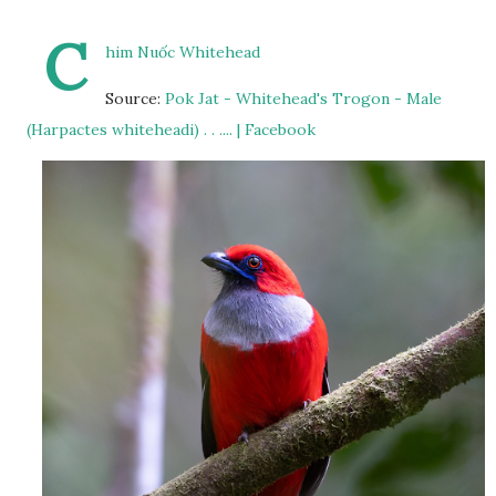
C
him Nuốc Whitehead
Source:
Pok Jat - Whitehead's Trogon - Male
(Harpactes whiteheadi) . . .... | Facebook