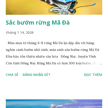
Sắc bướm rừng Mã Đà
tháng 1 14, 2026
Mùa mưa từ tháng 6-8 rừng Mã Đà lại dập dìu với hàng
nghìn cánh bướm nhỏ xinh, mùa sinh sản bướm rừng Mã Đà
Khu bảo tồn thiên nhiên văn hóa Đồng Nai , huyện Vĩnh
Cửu tỉnh Đồng Nai. Rừng Mã Đà có hơn 300 loài bướm, đặc
thù loài bướm Phượng xanh đuôi nheo, còn gọi là bướm rồng
CHIA SẺ
ĐĂNG NHẬN XÉT
ĐỌC THÊM
đuôi trắng (Lamproptera curius) đặc trưng là cái đuôi dài
tuyệt đẹp, đã được cảnh báo bảo tồn tại Việt Nam từ năm
2007, loài bướm này phía Nam chỉ có ở rừng Mã Đà Tác giả:
Phúc Ngô Quang Tác phẩm dự thi Cuộc thi ảnh và video
Happy Việt Nam 2024 Vietnam.vn