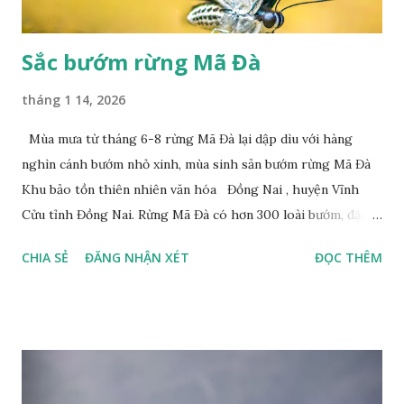
Sắc bướm rừng Mã Đà
tháng 1 14, 2026
Mùa mưa từ tháng 6-8 rừng Mã Đà lại dập dìu với hàng
nghìn cánh bướm nhỏ xinh, mùa sinh sản bướm rừng Mã Đà
Khu bảo tồn thiên nhiên văn hóa Đồng Nai , huyện Vĩnh
Cửu tỉnh Đồng Nai. Rừng Mã Đà có hơn 300 loài bướm, đặc
thù loài bướm Phượng xanh đuôi nheo, còn gọi là bướm rồng
CHIA SẺ
ĐĂNG NHẬN XÉT
ĐỌC THÊM
đuôi trắng (Lamproptera curius) đặc trưng là cái đuôi dài
tuyệt đẹp, đã được cảnh báo bảo tồn tại Việt Nam từ năm
2007, loài bướm này phía Nam chỉ có ở rừng Mã Đà Tác giả:
Phúc Ngô Quang Tác phẩm dự thi Cuộc thi ảnh và video
Happy Việt Nam 2024 Vietnam.vn