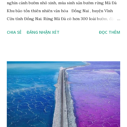
nghìn cánh bướm nhỏ xinh, mùa sinh sản bướm rừng Mã Đà
Khu bảo tồn thiên nhiên văn hóa Đồng Nai , huyện Vĩnh
Cửu tỉnh Đồng Nai. Rừng Mã Đà có hơn 300 loài bướm, đặc
thù loài bướm Phượng xanh đuôi nheo, còn gọi là bướm rồng
CHIA SẺ
ĐĂNG NHẬN XÉT
ĐỌC THÊM
đuôi trắng (Lamproptera curius) đặc trưng là cái đuôi dài
tuyệt đẹp, đã được cảnh báo bảo tồn tại Việt Nam từ năm
2007, loài bướm này phía Nam chỉ có ở rừng Mã Đà Tác giả:
Phúc Ngô Quang Tác phẩm dự thi Cuộc thi ảnh và video
Happy Việt Nam 2024 Vietnam.vn