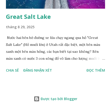
Great Salt Lake
tháng 8 29, 2025
Nước hai bên bờ đường xe lửa chạy ngang qua hồ "Great
Salt Lake" (Hồ muối lớn) ở Utah rất đặc biệt, một bên màu
xanh một bên màu hồng, các bạn biết tại sao không? Bên
màu xanh có nước 3 con sông đổ vô làm cho lượng muối ít,
màu xanh. Bên màu đỏ lượng muối nhiều gấp 10 lần nước
CHIA SẺ
ĐĂNG NHẬN XÉT
ĐỌC THÊM
biển, nhiều sinh vật thích muối sống ở đây, tạo nên màu
hồng.
Được tạo bởi Blogger