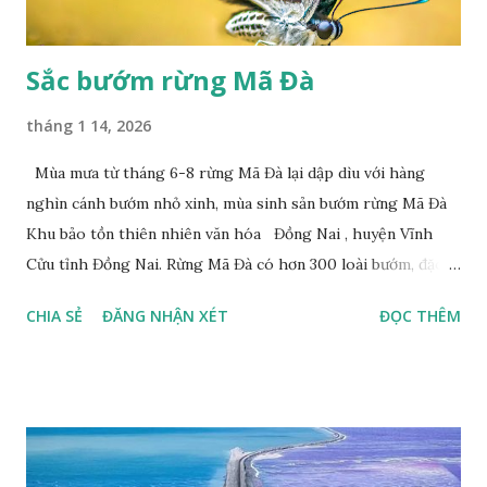
Sắc bướm rừng Mã Đà
tháng 1 14, 2026
Mùa mưa từ tháng 6-8 rừng Mã Đà lại dập dìu với hàng
nghìn cánh bướm nhỏ xinh, mùa sinh sản bướm rừng Mã Đà
Khu bảo tồn thiên nhiên văn hóa Đồng Nai , huyện Vĩnh
Cửu tỉnh Đồng Nai. Rừng Mã Đà có hơn 300 loài bướm, đặc
thù loài bướm Phượng xanh đuôi nheo, còn gọi là bướm rồng
CHIA SẺ
ĐĂNG NHẬN XÉT
ĐỌC THÊM
đuôi trắng (Lamproptera curius) đặc trưng là cái đuôi dài
tuyệt đẹp, đã được cảnh báo bảo tồn tại Việt Nam từ năm
2007, loài bướm này phía Nam chỉ có ở rừng Mã Đà Tác giả:
Phúc Ngô Quang Tác phẩm dự thi Cuộc thi ảnh và video
Happy Việt Nam 2024 Vietnam.vn