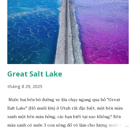
Great Salt Lake
tháng 8 29, 2025
Nước hai bên bờ đường xe lửa chạy ngang qua hồ "Great
Salt Lake" (Hồ muối lớn) ở Utah rất đặc biệt, một bên màu
xanh một bên màu hồng, các bạn biết tại sao không? Bên
màu xanh có nước 3 con sông đổ vô làm cho lượng muối ít,
màu xanh. Bên màu đỏ lượng muối nhiều gấp 10 lần nước