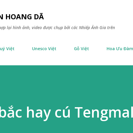
Chuyển đến nội dung chính
ÊN HOANG DÃ
ợp lại hình ảnh, video được chụp bởi các Nhiếp Ảnh Gia trên
uý Việt
Unesco Việt
Gỗ Việt
Hoa Ưu Đà
bắc hay cú Tengma