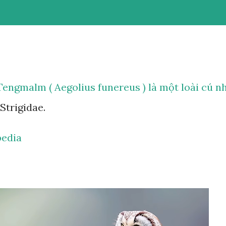
engmalm ( Aegolius funereus ) là một loài cú n
Strigidae.
pedia