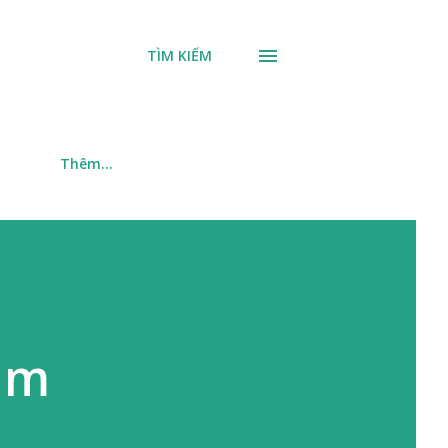
TÌM KIẾM
m
Thêm…
lm