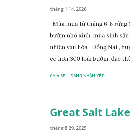
tháng 1 14, 2026
Mùa mưa từ tháng 6-8 rừng M
bướm nhỏ xinh, mùa sinh sản
nhiên văn hóa Đồng Nai , hu
có hơn 300 loài bướm, đặc th
gọi là bướm rồng đuôi trắng (
CHIA SẺ
ĐĂNG NHẬN XÉT
dài tuyệt đẹp, đã được cảnh b
bướm này phía Nam chỉ có ở 
phẩm dự thi Cuộc thi ảnh và
Great Salt Lak
tháng 8 29, 2025