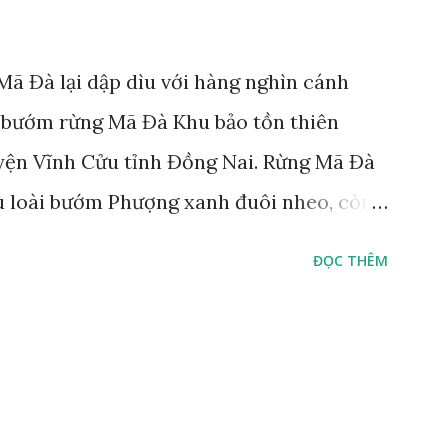
ã Đà lại dập dìu với hàng nghìn cánh
 bướm rừng Mã Đà Khu bảo tồn thiên
yện Vĩnh Cửu tỉnh Đồng Nai. Rừng Mã Đà
ù loài bướm Phượng xanh đuôi nheo, còn
Lamproptera curius) đặc trưng là cái đuôi
ĐỌC THÊM
áo bảo tồn tại Việt Nam từ năm 2007, loài
rừng Mã Đà Tác giả: Phúc Ngô Quang Tác
 video Happy Việt Nam 2024 Vietnam.vn
e