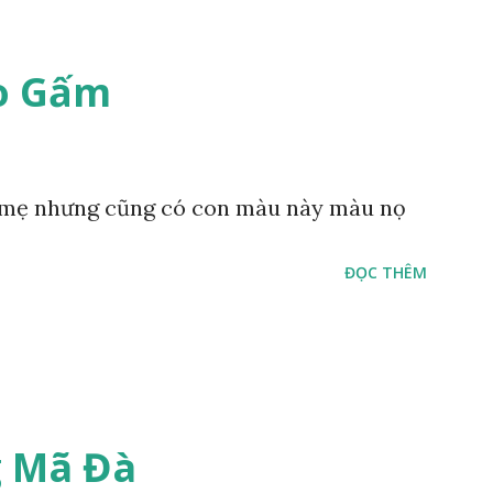
o Gấm
mẹ nhưng cũng có con màu này màu nọ
ĐỌC THÊM
 Mã Đà