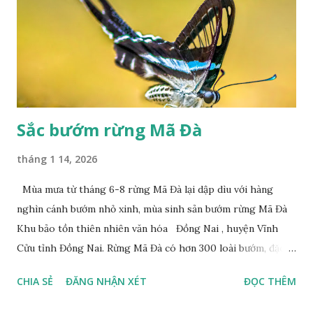
Sắc bướm rừng Mã Đà
tháng 1 14, 2026
Mùa mưa từ tháng 6-8 rừng Mã Đà lại dập dìu với hàng
nghìn cánh bướm nhỏ xinh, mùa sinh sản bướm rừng Mã Đà
Khu bảo tồn thiên nhiên văn hóa Đồng Nai , huyện Vĩnh
Cửu tỉnh Đồng Nai. Rừng Mã Đà có hơn 300 loài bướm, đặc
thù loài bướm Phượng xanh đuôi nheo, còn gọi là bướm rồng
CHIA SẺ
ĐĂNG NHẬN XÉT
ĐỌC THÊM
đuôi trắng (Lamproptera curius) đặc trưng là cái đuôi dài
tuyệt đẹp, đã được cảnh báo bảo tồn tại Việt Nam từ năm