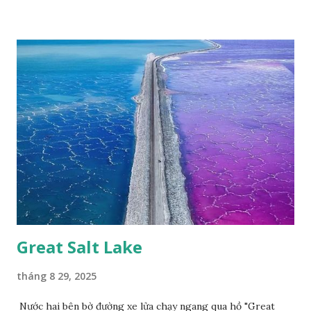
2007, loài bướm này phía Nam chỉ có ở rừng Mã Đà Tác giả:
Phúc Ngô Quang Tác phẩm dự thi Cuộc thi ảnh và video
Happy Việt Nam 2024 Vietnam.vn
Great Salt Lake
tháng 8 29, 2025
Nước hai bên bờ đường xe lửa chạy ngang qua hồ "Great