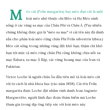
M
èo cát (Felis margarita) hay mèo đụn cát là một
loài mèo nhỏ thuộc chi Mèo và Họ Mèo sinh
sống ở các vùng sa mạc của Châu Phi và Châu Á. (Tuy nhiên
chúng không được gọi là "mèo sa mạc" vì cái tên này đã dành
sẵn cho phân loài mèo rừng châu Phi Felis silvestris lybica.)
Mèo cát sống trong những vùng đất khô hạn, thậm chí khô
hạn tới mức cả mèo rừng châu Phi cũng không chịu nổi: sa
mạc Sahara, sa mạc Ả Rập, các vùng hoang mạc của Iran và
Pakistan.
Victor Loche là người châu Âu đầu tiên mô tả loài mèo cát
với tư cách là nhà khoa học (vào năm 1858). Cái tên Felis
margarita được Loche đặt nhằm vinh danh Jean Auguste
Margueritte, người lãnh đạo đoàn thám hiểm mà Loche
tham gia trong dịp ông tiếp xúc với loài mèo này.