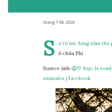
tháng 7 08, 2026
S
ư tử mẹ đang nằm thư g
ở châu Phi
Source ảnh:
🦁💛 Bajo la somb
animales | Facebook