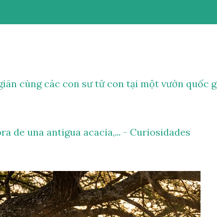
iãn cùng các con sư tử con tại một vườn quốc g
ra de una antigua acacia,... - Curiosidades