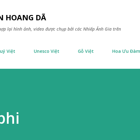
Chuyển đến nội dung chính
ÊN HOANG DÃ
ợp lại hình ảnh, video được chụp bởi các Nhiếp Ảnh Gia trên
uý Việt
Unesco Việt
Gỗ Việt
Hoa Ưu Đà
phi