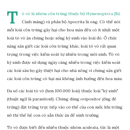
T
ò vò là nhóm côn trùng thuộc bộ Hymenoptera (Bộ
Cánh màng) và phân bộ Apocrita là ong. Có thể nói
mỗi loài côn trùng gây hại cho hoa màu đều có ít nhất một
loài tò vò ăn chúng hoặc sống ký sinh vào loài đó. Ở chức
năng săn giết các loài côn trùng khác, loài tò vò rất quan
trọng trong việc kiểm soát tự nhiên trong môi sinh. Tò vò
ký sinh được sử dụng ngày càng nhiều trong việc kiểm soát
các loài sâu bọ gây thiệt hại cho nhà nông vì chúng săn giết
các loài côn trùng có hại mà không ảnh hưởng đến hoa màu.
Đa số các loài tò vò (hơn 100.000 loài) thuộc loài "ký sinh"
(thuật ngữ là parasitoid). Chúng dùng ovipositor (ống đẻ
trứng) đặt trứng trực tiếp vào cơ thể của con mồi, khi trứng
nở thì thế hệ con có sẵn thức ăn để sinh trưởng.
Tò vò được biết đến nhiều thuộc nhóm aculeata, tức là một