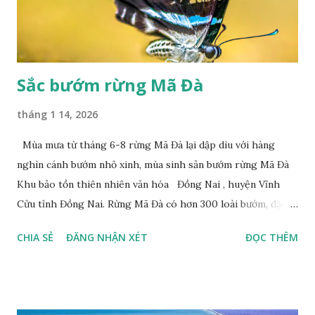
Sắc bướm rừng Mã Đà
tháng 1 14, 2026
Mùa mưa từ tháng 6-8 rừng Mã Đà lại dập dìu với hàng
nghìn cánh bướm nhỏ xinh, mùa sinh sản bướm rừng Mã Đà
Khu bảo tồn thiên nhiên văn hóa Đồng Nai , huyện Vĩnh
Cửu tỉnh Đồng Nai. Rừng Mã Đà có hơn 300 loài bướm, đặc
thù loài bướm Phượng xanh đuôi nheo, còn gọi là bướm rồng
CHIA SẺ
ĐĂNG NHẬN XÉT
ĐỌC THÊM
đuôi trắng (Lamproptera curius) đặc trưng là cái đuôi dài
tuyệt đẹp, đã được cảnh báo bảo tồn tại Việt Nam từ năm
2007, loài bướm này phía Nam chỉ có ở rừng Mã Đà Tác giả:
Phúc Ngô Quang Tác phẩm dự thi Cuộc thi ảnh và video