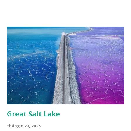
tuyệt đẹp, đã được cảnh báo bảo tồn tại Việt Nam từ năm
2007, loài bướm này phía Nam chỉ có ở rừng Mã Đà Tác giả:
Phúc Ngô Quang Tác phẩm dự thi Cuộc thi ảnh và video
Happy Việt Nam 2024 Vietnam.vn
Great Salt Lake
tháng 8 29, 2025