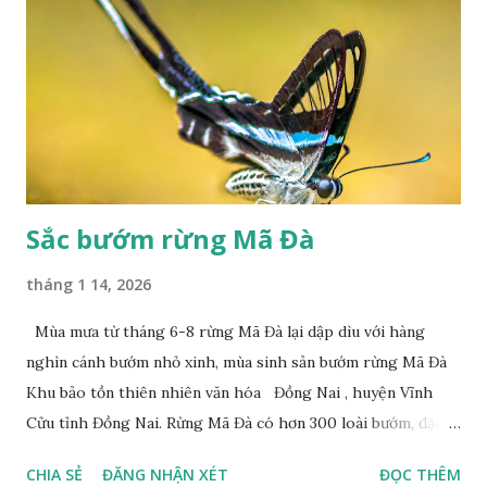
Sắc bướm rừng Mã Đà
tháng 1 14, 2026
Mùa mưa từ tháng 6-8 rừng Mã Đà lại dập dìu với hàng
nghìn cánh bướm nhỏ xinh, mùa sinh sản bướm rừng Mã Đà
Khu bảo tồn thiên nhiên văn hóa Đồng Nai , huyện Vĩnh
Cửu tỉnh Đồng Nai. Rừng Mã Đà có hơn 300 loài bướm, đặc
thù loài bướm Phượng xanh đuôi nheo, còn gọi là bướm rồng
CHIA SẺ
ĐĂNG NHẬN XÉT
ĐỌC THÊM
đuôi trắng (Lamproptera curius) đặc trưng là cái đuôi dài