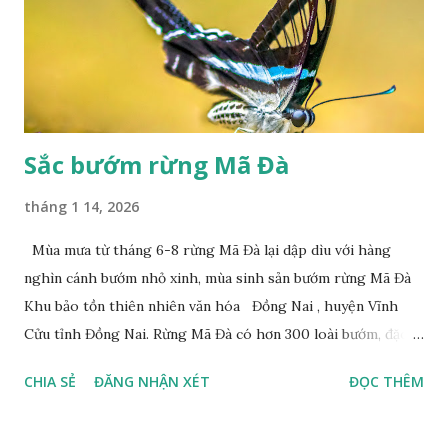
Sắc bướm rừng Mã Đà
tháng 1 14, 2026
Mùa mưa từ tháng 6-8 rừng Mã Đà lại dập dìu với hàng
nghìn cánh bướm nhỏ xinh, mùa sinh sản bướm rừng Mã Đà
Khu bảo tồn thiên nhiên văn hóa Đồng Nai , huyện Vĩnh
Cửu tỉnh Đồng Nai. Rừng Mã Đà có hơn 300 loài bướm, đặc
thù loài bướm Phượng xanh đuôi nheo, còn gọi là bướm rồng
CHIA SẺ
ĐĂNG NHẬN XÉT
ĐỌC THÊM
đuôi trắng (Lamproptera curius) đặc trưng là cái đuôi dài
tuyệt đẹp, đã được cảnh báo bảo tồn tại Việt Nam từ năm
2007, loài bướm này phía Nam chỉ có ở rừng Mã Đà Tác giả: